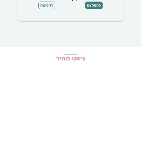
להמלצה
לרכישה
ניווט מהיר
בית
כל ההמלצות
הכי נמכרים
קופונים
שיתופי פעולה
מדריכים
גילוי נאות
מדיניות פרטיות
תקנון האתר