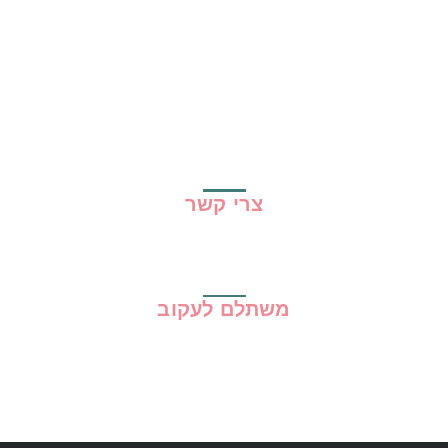
קופונים
שיתופי פעולה
מדריכים
גילוי נאות
מדיניות פרטיות
תקנון האתר
צרי קשר
משתלם לעקוב