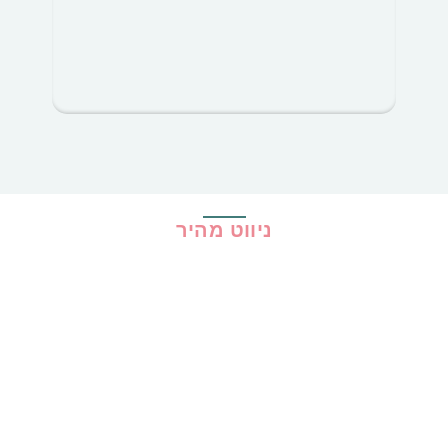
ניווט מהיר
בית
כל ההמלצות
הכי נמכרים
קופונים
שיתופי פעולה
מדריכים
גילוי נאות