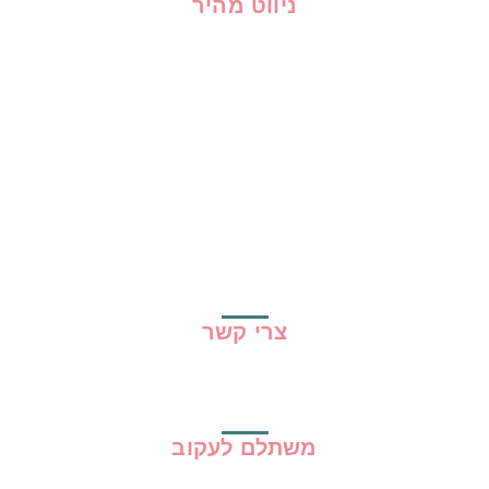
ניווט מהיר
בית
כל ההמלצות
הכי נמכרים
קופונים
שיתופי פעולה
מדריכים
גילוי נאות
מדיניות פרטיות
תקנון האתר
צרי קשר
משתלם לעקוב