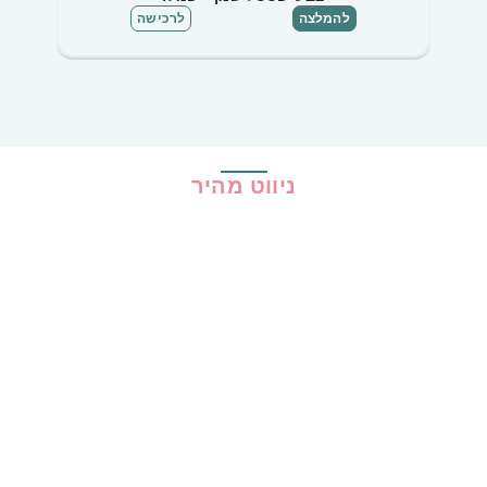
להמלצה
לרכישה
ניווט מהיר
בית
כל ההמלצות
הכי נמכרים
קופונים
שיתופי פעולה
מדריכים
גילוי נאות
מדיניות פרטיות
תקנון האתר