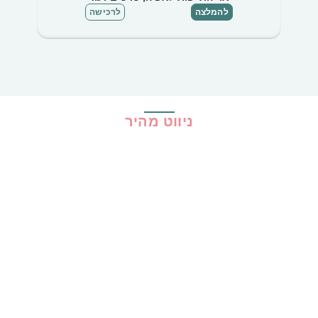
להמלצה
לרכישה
ניווט מהיר
בית
כל ההמלצות
הכי נמכרים
קופונים
שיתופי פעולה
מדריכים
גילוי נאות
מדיניות פרטיות
תקנון האתר