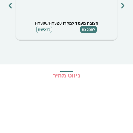
חצובה מעמד למקרן HY300/HY320
להמלצה
לרכישה
ניווט מהיר
בית
כל ההמלצות
הכי נמכרים
קופונים
שיתופי פעולה
מדריכים