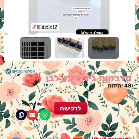
מדבקות גיר + עט לבן
48 יחידות
שווה לשתף
לרכישה
לקבלת