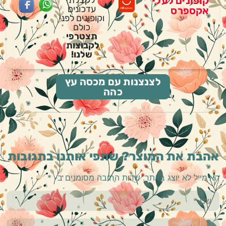
קופונים לעלי
עדכונים
אקספרס
וקופונים לפני
כולם
תצטרפי
לקבוצות
שלנו!
לצנצנות עם מכסה עץ
כהה
אהבת את המוצר? שתפי אותנו בתגובות
האימייל לא יוצג באתר.
שדות החובה מסומנים ב-
*