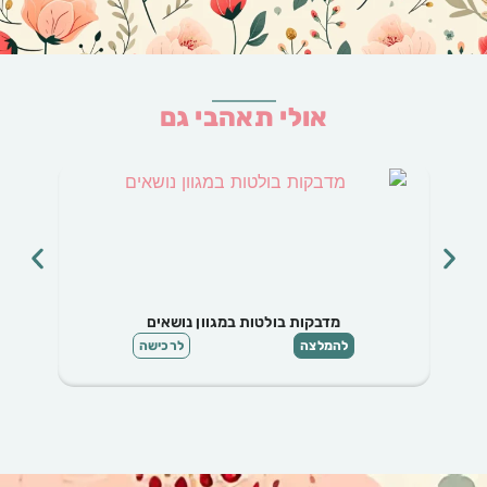
אולי תאהבי גם
מדבקות בולטות במגוון נושאים
להמלצה
לרכישה