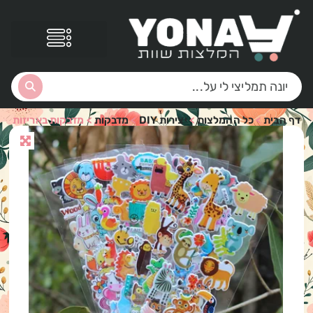
דף הבית
>
כל ההמלצות
>
יצירות DIY
>
מדבקות
>
מדבקות באריזות