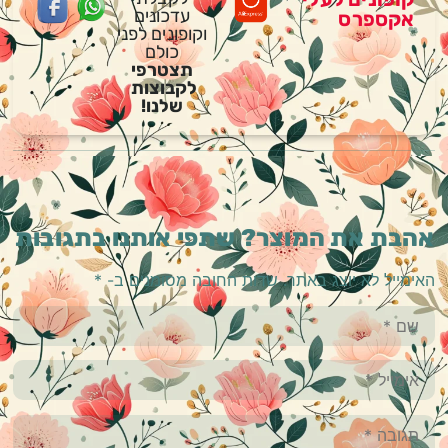
עדכונים
אקספרס
וקופונים לפני
כולם
תצטרפי
לקבוצות
שלנו!
אהבת את המוצר? שתפי אותנו בתגובות
האימייל לא יוצג באתר.
שדות החובה מסומנים ב-
*