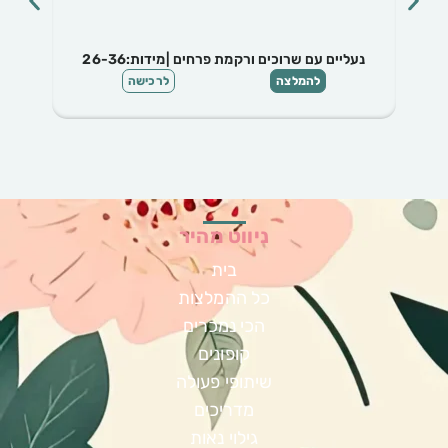
נעליים עם שרוכים ורקמת פרחים |מידות:26-36
להמלצה
לרכישה
ניווט מהיר
בית
כל ההמלצות
הכי נמכרים
קופונים
שיתופי פעולה
מדריכים
גילוי נאות