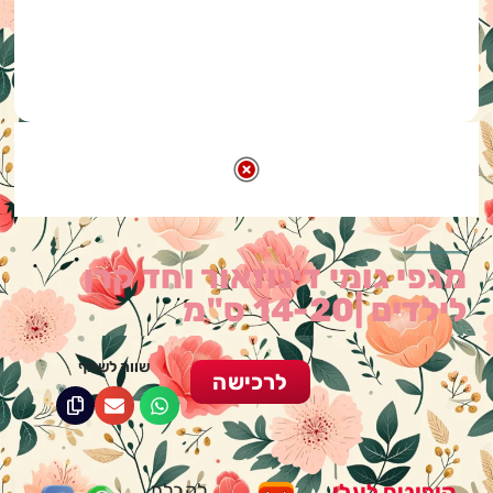
מגפי גומי דינוזאור וחד קרן
לילדים |14-20 ס"מ
שווה לשתף
לרכישה
קופונים לעלי
לקבלת