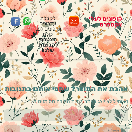
קופונים לעלי
לקבלת
עדכונים
אקספרס
וקופונים לפני
כולם
תצטרפי
לקבוצות
שלנו!
אהבת את המוצר? שתפי אותנו בתגובות
האימייל לא יוצג באתר.
שדות החובה מסומנים ב-
*