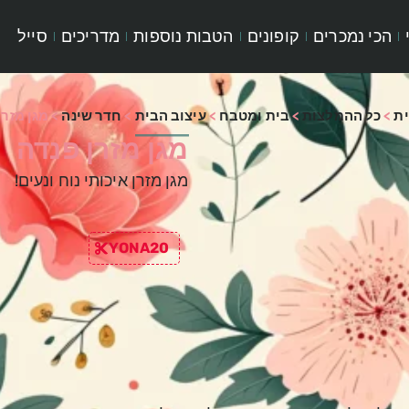
הכי נמכרים
קופונים
הטבות נוספות
מדריכים
סייל
ת
>
כל ההמלצות
>
בית ומטבח
>
עיצוב הבית
>
חדר שינה
>
מגן מזרן
מגן מזרן פנדה
מגן מזרן איכותי נוח ונעים!
YONA20