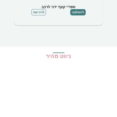
ספריי קצף ידני לרכב
להמלצה
לרכישה
ניווט מהיר
בית
כל ההמלצות
הכי נמכרים
קופונים
שיתופי פעולה
מדריכים
גילוי נאות
מדיניות פרטיות