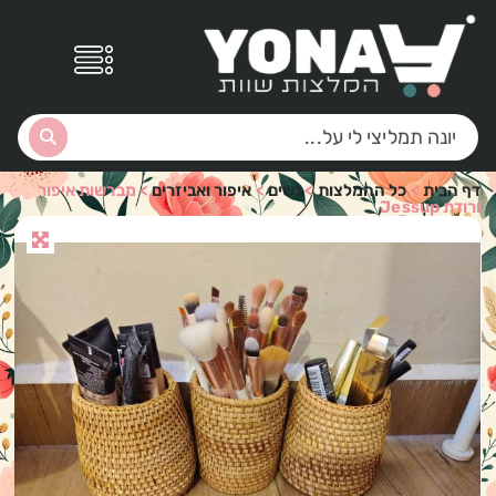
דף הבית
>
כל ההמלצות
>
נשים
>
איפור ואביזרים
>
מברשות איפור
ורודת Jessup