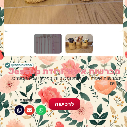
מברשות איפור ורודת Jessup
מברשות איפור איכותיות ומקוריות במחירי עליאקספרס
שווים
שווה לשתף
לרכישה