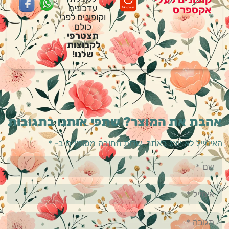
עדכונים
אקספרס
וקופונים לפני
כולם
תצטרפי
לקבוצות
שלנו!
אהבת את המוצר? שתפי אותנו בתגובות
האימייל לא יוצג באתר.
שדות החובה מסומנים ב-
*