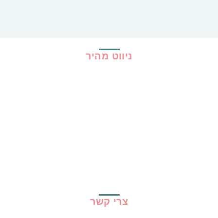
ניווט מהיר
בית
כל ההמלצות
הכי נמכרים
קופונים
שיתופי פעולה
מדריכים
גילוי נאות
מדיניות פרטיות
תקנון האתר
צרי קשר