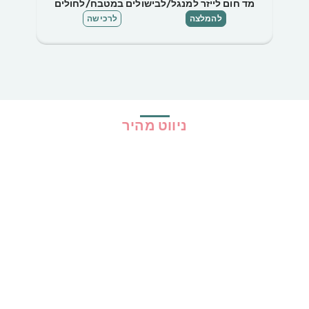
מד חום לייזר למנגל/לבישולים במטבח/לחולים
להמלצה
לרכישה
ניווט מהיר
בית
כל ההמלצות
הכי נמכרים
קופונים
שיתופי פעולה
מדריכים
גילוי נאות
מדיניות פרטיות
תקנון האתר