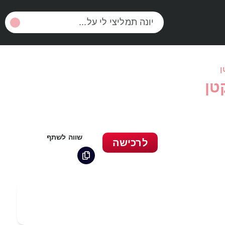
ן
טן
שווה לשתף
לרכישה