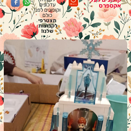
עדכונים
אקספרס
וקופונים לפני
כולם
תצטרפי
לקבוצות
שלנו!