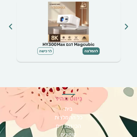
Magcubic דגם HY300 Pro +
להמלצה
לרכישה
ניווט מהיר
בית
כל ההמלצות
הכי נמכרים
קופונים