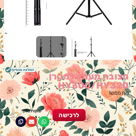
חצובה מעמד למקרן
HY300/HY320
נוח ממש!
שווה לשתף
לרכישה