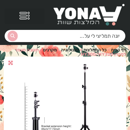
דף הבית
>
כל ההמלצות
>
טכנולוגיה
>
מקרנים
>
חצובה מעמד
למקרן HY300/HY320