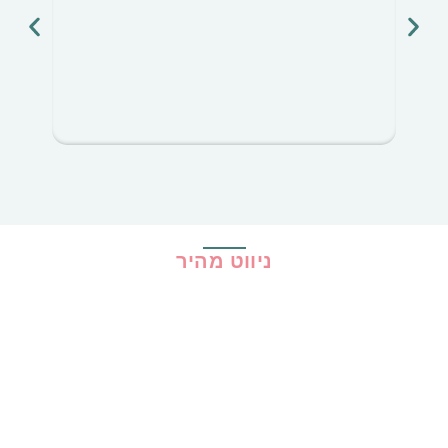
בג
ניווט מהיר
בית
כל ההמלצות
הכי נמכרים
קופונים
שיתופי פעולה
מדריכים