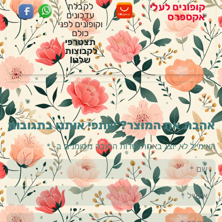
קופונים לעלי
לקבלת
עדכונים
אקספרס
וקופונים לפני
כולם
תצטרפי
לקבוצות
שלנו!
אהבת את המוצר? שתפי אותנו בתגובות
האימייל לא יוצג באתר.
שדות החובה מסומנים ב-
*