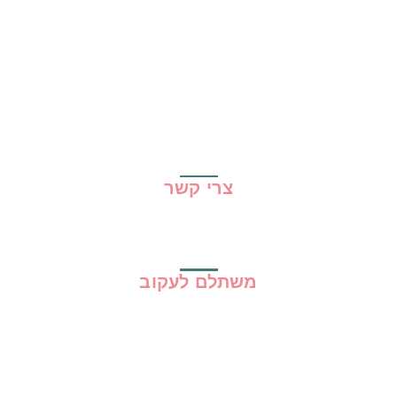
הכי נמכרים
קופונים
שיתופי פעולה
מדריכים
גילוי נאות
מדיניות פרטיות
תקנון האתר
צרי קשר
משתלם לעקוב