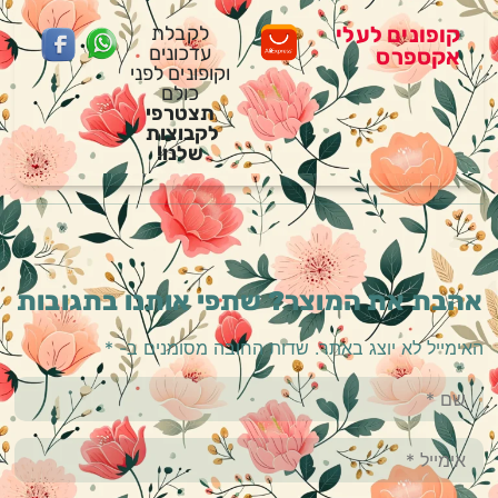
קופונים לעלי
לקבלת
עדכונים
אקספרס
וקופונים לפני
כולם
תצטרפי
לקבוצות
שלנו!
אהבת את המוצר? שתפי אותנו בתגובות
האימייל לא יוצג באתר.
שדות החובה מסומנים ב-
*