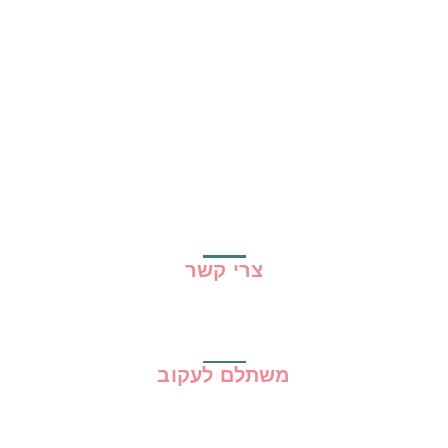
בית
כל ההמלצות
הכי נמכרים
קופונים
שיתופי פעולה
מדריכים
גילוי נאות
מדיניות פרטיות
תקנון האתר
צרי קשר
משתלם לעקוב