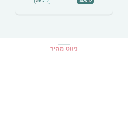
להמלצה
לרכישה
ניווט מהיר
בית
כל ההמלצות
הכי נמכרים
קופונים
שיתופי פעולה
מדריכים
גילוי נאות
מדיניות פרטיות
תקנון האתר