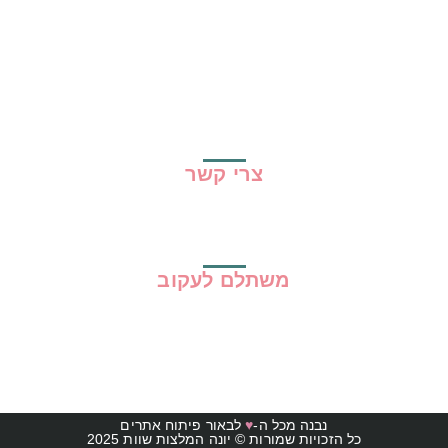
שיתופי פעולה
מדריכים
גילוי נאות
מדיניות פרטיות
תקנון האתר
צרי קשר
משתלם לעקוב
נבנה מכל ה-
♥
לבאור פיתוח אתרים
כל הזכויות שמורות © יונה המלצות שוות 2025