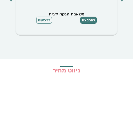
משאבת הנקה ידנית
להמלצה
לרכישה
ניווט מהיר
בית
כל ההמלצות
הכי נמכרים
קופונים
שיתופי פעולה
מדריכים
גילוי נאות