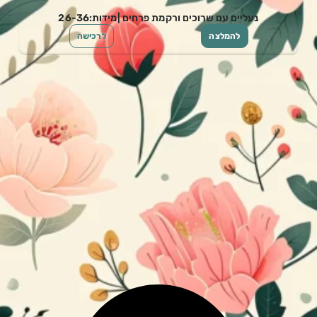
נעליים עם שרוכים ורקמת פרחים |מידות:26-36
להמלצה
לרכישה