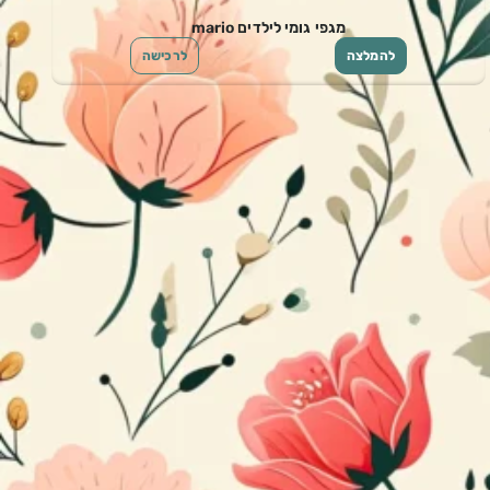
מגפי גומי לילדים mario
להמלצה
לרכישה