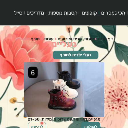
הכי נמכרים
קופונים
הטבות נוספות
מדריכים
סייל
דף הבית
>
עונות, חגים ואירועים
>
עונות
>
חורף
>
נעליים
נעליים
נעלי ילדים לחורף
מגפיים דמוי עור עם שרוכים |מידות: 21-30
להמלצה
לרכישה