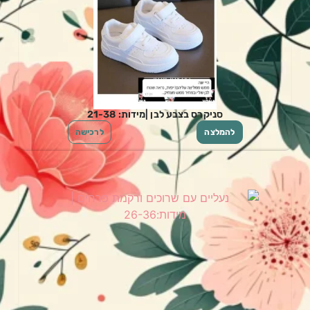
סניקרס בצבע לבן |מידות: 21-38
להמלצה
לרכישה