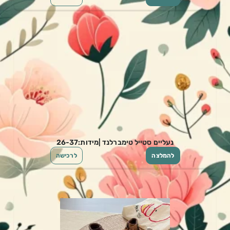
נעליים סטייל טימברלנד |מידות:26-37
להמלצה
לרכישה