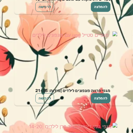
להמלצה
לרכישה
מגפי פרווה פונפונים לילדים |מידות: 21-35
להמלצה
לרכישה