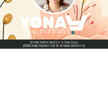
-
♥
לבאור פיתוח אתרים
 © יונה המלצות שוות 2025