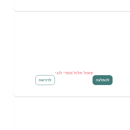
פאזל תלת־ממדי לוגי
להמלצה
לרכישה