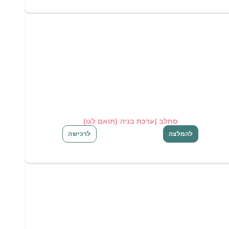
סחלב |ערכת בניה (תואם לגו)
להמלצה
לרכישה