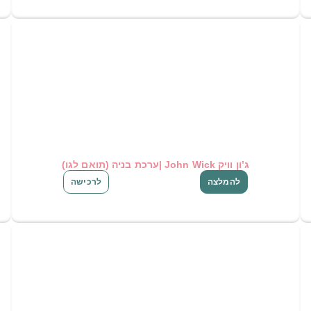
ג’ון וויק John Wick |ערכת בניה (תואם לגו)
להמלצה
לרכישה