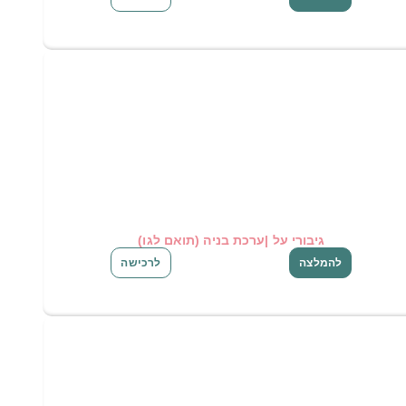
גיבורי על |ערכת בניה (תואם לגו)
להמלצה
לרכישה