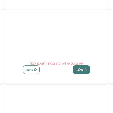
עץ בונסאי |ערכת בניה (תואם לגו)
להמלצה
לרכישה