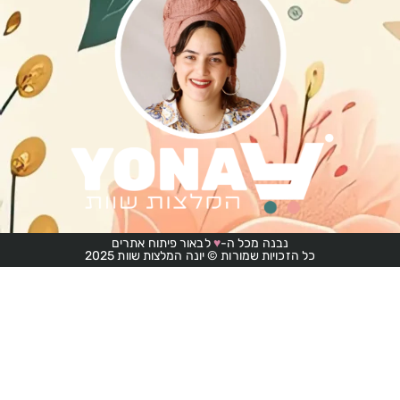
-
♥
לבאור פיתוח אתרים
 © יונה המלצות שוות 2025