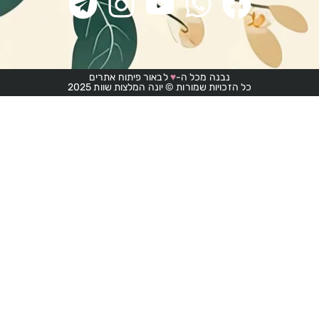
-
♥
לבאור פיתוח אתרים
 © יונה המלצות שוות 2025