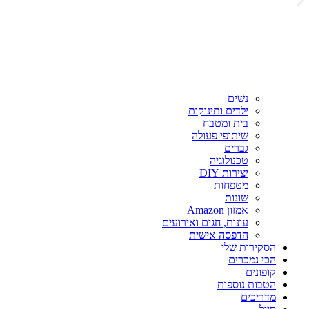
נשים
ילדים ותינוקות
בית ומטבח
שיתופי פעולה
גברים
טכנולוגיה
יצירות DIY
מטפחות
שונות
אמזון Amazon
עונות, חגים ואירועים
הדפסה אישית
הסקירות שלי
הכי נמכרים
קופונים
הטבות נוספות
מדריכים