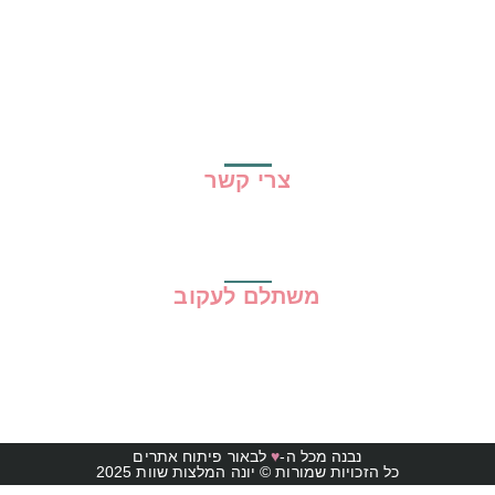
שיתופי פעולה
מדריכים
גילוי נאות
מדיניות פרטיות
תקנון האתר
צרי קשר
משתלם לעקוב
נבנה מכל ה-
♥
לבאור פיתוח אתרים
כל הזכויות שמורות © יונה המלצות שוות 2025