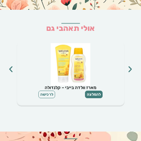
אולי תאהבי גם
 וולדה בייבי – קלנדולה
סט תספורת מ
לרכישה
להמלצה