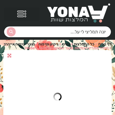
דף הבית
>
כל ההמלצות
>
נשים
>
ניקיון וטיפוח
>
מוצרי טיפוח אייהרב
>
ספריי ממריץ לצמיחת שיער Hobe Labs Energizer