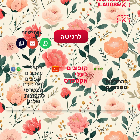
ILAUGSW
.
שווה לשתף
לרכישה
קופונים
לקבלת
עדכונים
לעלי
וקופונים
אקספרס
להמלצות
לפני כולם
נוספות מ
תצטרפי
לקבוצות
שלנו!