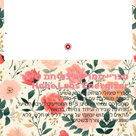
ספריי ממריץ לצמיחת שיער
Hobe Labs Energizer
ספריי טיפולי לחיזוק שורשי השיער
נוסחה משולבת עם Bio-Ferm™,
קומפלקס צמחי וויטמיני B-5 המסייעים בעיבוי השיער,
הפחתת שבירה ועידוד צמיחה בריאה.
מתאים לשימוש יומיומי על שיער דליל או חלש, ללא
שומניות וללא צורך בשטיפה.