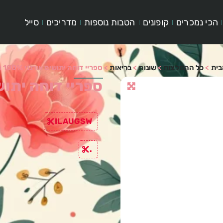
הכי נמכרים
קופונים
הטבות נוספות
מדריכים
סייל
בית
>
כל ההמלצות
>
שונות
>
בריאות
>
ספריי דוחה יתושים אורגני 100% טבעי
ספריי דוחה יתושים אור
ILAUGSW
.