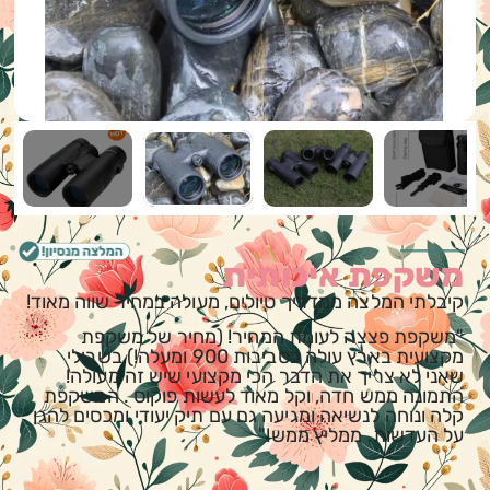
משקפת איכותית
קיבלתי המלצה ממדריך טיולים, מעולה במחיר שווה מאוד!
"משקפת פצצה לעומת המחיר! (מחיר של משקפת
מקצועית בארץ עולה בסביבות 900 ומעלה!) בשבילי
שאני לא צריך את הדבר הכי מקצועי שיש זה מעולה!
התמונה ממש חדה, וקל מאוד לעשות פוקוס . המשקפת
קלה ונוחה לנשיאה ומגיעה גם עם תיק יעודי ומכסים להגן
על העדשות. ממליץ ממש!"