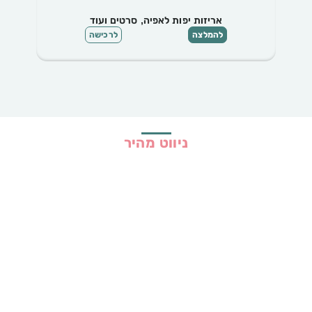
אריזות יפות לאפיה, סרטים ועוד
להמלצה
לרכישה
ניווט מהיר
בית
כל ההמלצות
הכי נמכרים
קופונים
שיתופי פעולה
מדריכים
גילוי נאות
מדיניות פרטיות