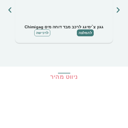
גגון צ`ימיגג לרכב מבד דוחה מים Chimigag
להמלצה
לרכישה
ניווט מהיר
בית
כל ההמלצות
הכי נמכרים
קופונים
שיתופי פעולה
מדריכים