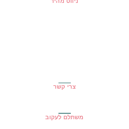
ניווט מהיר
בית
כל ההמלצות
הכי נמכרים
קופונים
שיתופי פעולה
מדריכים
גילוי נאות
מדיניות פרטיות
תקנון האתר
צרי קשר
משתלם לעקוב