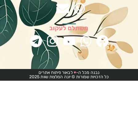
לם לעקוב
-
♥
לבאור פיתוח אתרים
 © יונה המלצות שוות 2025