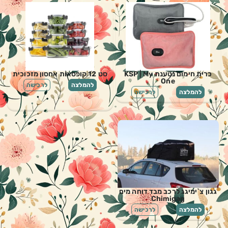
כרית חימום נטענת KSP | My
סט 12 קופסאות אחסון מזכוכית
One
להמלצה
לרכישה
להמלצה
לרכישה
גגון צ`ימיגג לרכב מבד דוחה מים
Chimigag
להמלצה
לרכישה