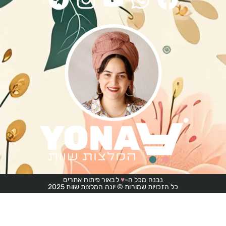
-
♥
לבאור פיתוח אתרים
 © יונה המלצות שוות 2025